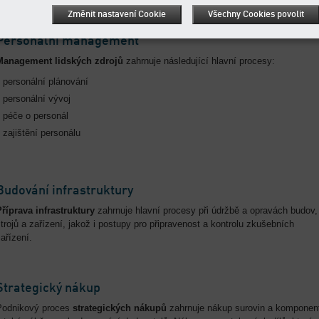
Změnit nastavení Cookie
Všechny Cookies povolit
Personální management
Management lidských zdrojů
zahrnuje následující hlavní procesy:
personální plánování
personální vývoj
péče o personál
zajištění personálu
Budování infrastruktury
Příprava infrastruktury
zahrnuje hlavní procesy při údržbě a opravách budov,
trojů a zařízení, jakož i postupy pro připravenost a kontrolu zkušebních
ařízení.
Strategický nákup
Podnikový proces
strategických nákupů
zahrnuje nákup surovin a komponen