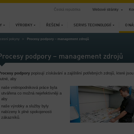
Česká republika
Webové stránky
Ko
Y
VÝROBKY
ŘEŠENÍ
SERVIS TECHNOLOGIÍ
O NÁ
cesní pokyny
Procesy podpory – management zdrojů
Procesy podpory – management zdrojů
Procesy podpory
popisují získávání a zajištění potřebných zdrojů, které jsou
nutné, aby
naše vnitropodniková práce byla
utvářena co možná nejefektivněji a
aby
naše výrobky a služby byly
nabízeny k plné spokojenosti
zákazníků.