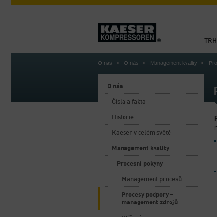
TRH
O nás
O nás
Management kvality
Pro
O nás
Čísla a fakta
Historie
Kaeser v celém světě
Management kvality
Procesní pokyny
Management procesů
Procesy podpory –
management zdrojů