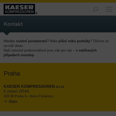
Trhy
-
Kontakt
Přehled
Výrobky
Hledáte
osobní poradenství
? Máte
přání nebo podněty
? Těšíme se
-
na váš dotaz.
Přehled
Naši servisní profesionálové jsou zde pro vás –
v naléhavých
případech nonstop
.
Řešení
-
Přehled
Praha
Servis
technologií
KAESER KOMPRESSOREN s.r.o.
-
K Zelenči 2874/6
193 00 Praha 9 - Horní Počernice
Přehled
Mapa
O
nás