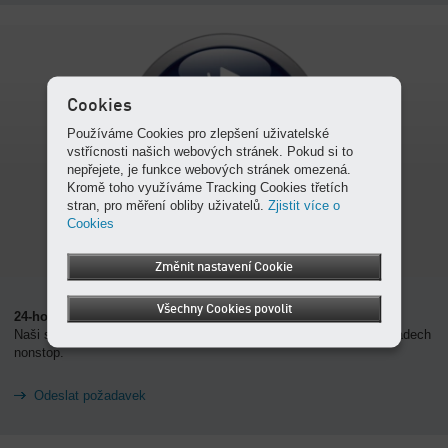
Cookies
Používáme Cookies pro zlepšení uživatelské
vstřícnosti našich webových stránek. Pokud si to
nepřejete, je funkce webových stránek omezená.
Kromě toho využíváme Tracking Cookies třetích
stran, pro měření obliby uživatelů.
Zjistit více o
Cookies
Změnit nastavení Cookie
Všechny Cookies povolit
24-hodinové číslo servisu
Naši servisní profesionálové jsou zde pro vás – v naléhavých případech
nonstop.
Odeslat požadavek