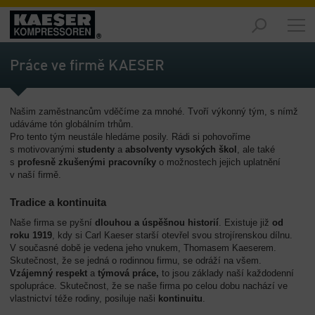
Trhy
-
Práce ve firmě KAESER
Přehled
Výrobky
Našim zaměstnancům vděčíme za mnohé. Tvoří výkonný tým, s nímž
-
udáváme tón globálním trhům.
Přehled
Pro tento tým neustále hledáme posily. Rádi si pohovoříme
s motivovanými
studenty
a
absolventy vysokých škol
, ale také
Řešení
s
profesně zkušenými pracovníky
o možnostech jejich uplatnění
-
v naší firmě.
Přehled
Tradice a kontinuita
Servis
Naše firma se pyšní
dlouhou a úspěšnou historií
. Existuje již
od
technologií
roku 1919
, kdy si Carl Kaeser starší otevřel svou strojírenskou dílnu.
-
V současné době je vedena jeho vnukem, Thomasem Kaeserem.
Skutečnost, že se jedná o rodinnou firmu, se odráží na všem.
Přehled
Vzájemný respekt
a
týmová práce,
to jsou základy naší každodenní
spolupráce. Skutečnost, že se naše firma po celou dobu nachází ve
O
vlastnictví téže rodiny, posiluje naši
kontinuitu
.
nás