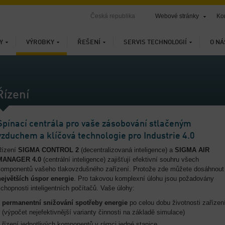
Česká republika
Webové stránky
Ko
Y
VÝROBKY
ŘEŠENÍ
SERVIS TECHNOLOGIÍ
O NÁ
Řízení
Spínací centrála pro vaše zásobování stlačeným
vzduchem a klíčová technologie pro Industrie 4.0
Řízení
SIGMA CONTROL 2
(decentralizovaná inteligence) a
SIGMA AIR
MANAGER 4.0
(centrální inteligence) zajišťují efektivní souhru všech
komponentů vašeho tlakovzdušného zařízení. Protože zde můžete dosáhnout
největších úspor energie
. Pro takovou komplexní úlohu jsou požadovány
chopnosti inteligentních počítačů. Vaše úlohy:
permanentní snižování spotřeby energie
po celou dobu životnosti zařízen
(výpočet nejefektivnější varianty činnosti na základě simulace)
řízení jednotlivých komponentů v rámci jedné stanice