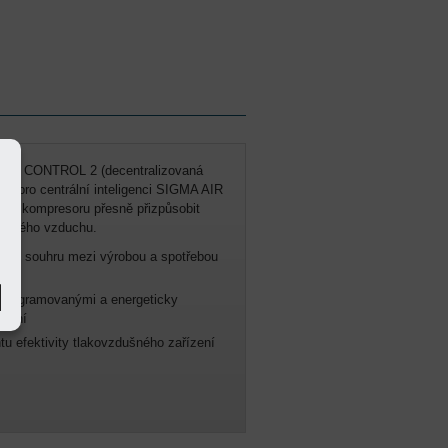
IGMA CONTROL 2 (decentralizovaná
dat pro centrální inteligenci SIGMA AIR
on kompresoru přesně přizpůsobit
ačeného vzduchu.
izuje souhru mezi výrobou a spotřebou
programovanými a energeticky
ízení
 efektivity tlakovzdušného zařízení