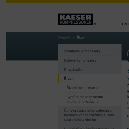
TRH
Výrobky
Řízení
Šroubové kompresory
Pístové kompresory
Dmychadla
Řízení
Řízení kompresoru
Systém managementu
stlačeného vzduchu
s
Úprava stlačeného vzduchu a
technika kondenzačního sušení
stlačeného vzduchu