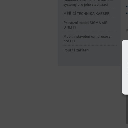
Ukládání stlačeného vzduchu a
systémy pro jeho stabilizaci
MĚŘICÍ TECHNIKA KAESER
Provozní model SIGMA AIR
UTILITY
N
Mobilní stavební kompresory
pro EU
Použitá zařízení