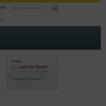
ntakt
S
Kontakt
+420 272 706 821
Po–Pá: 7:00 - 15:00 hodin
Odeslat požadavek
í