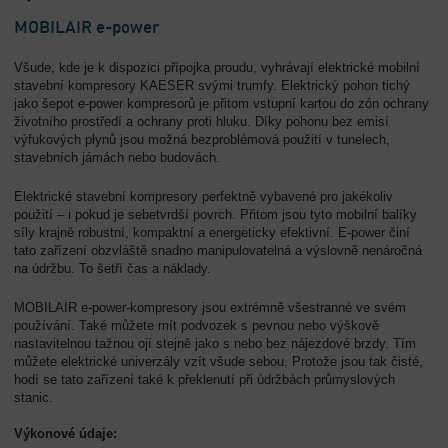
-
MOBILAIR e-power
Přehled
Všude, kde je k dispozici přípojka proudu, vyhrávají elektrické mobilní
stavební kompresory KAESER svými trumfy. Elektrický pohon tichý
jako šepot e-power kompresorů je přitom vstupní kartou do zón ochrany
životního prostředí a ochrany proti hluku. Díky pohonu bez emisí
výfukových plynů jsou možná bezproblémová použití v tunelech,
stavebních jámách nebo budovách.
Elektrické stavební kompresory perfektně vybavené pro jakékoliv
použití – i pokud je sebetvrdší povrch. Přitom jsou tyto mobilní balíky
síly krajně robustní, kompaktní a energeticky efektivní. E-power činí
tato zařízení obzvláště snadno manipulovatelná a výslovně nenáročná
na údržbu. To šetří čas a náklady.
MOBILAIR e-power-kompresory jsou extrémně všestranné ve svém
používání. Také můžete mít podvozek s pevnou nebo výškově
nastavitelnou tažnou ojí stejně jako s nebo bez nájezdové brzdy. Tím
můžete elektrické univerzály vzít všude sebou. Protože jsou tak čisté,
hodí se tato zařízení také k překlenutí při údržbách průmyslových
stanic.
Výkonové údaje: