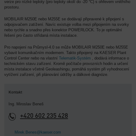
verze pro nízké teploty (pro teploty okolí do -20 °C) s ohřevem vnitřního
prostoru.
MOBILAIR M250E nebo M255E se dodávají připravené k připojení s
odpojovačem zatížení. Navíc existuje volba mezi připojením na svorky
nebo rychle a snadno přes konektor POWERLOCK. To je optimální
řešení pro často střídaná místa instalace.
Pro napojení na Průmysl-4.0 se může MOBILAIR M250E nebo M255E
vybavit komunikačním modemem. Takto připojený na KAESER Plant
Control Center nebo na vlastní
Telematik-Systém
, dodává informace o
technickém stavu zařízení. Kromě počítače provozních hodin a určení
místa instalace včetně Geoleashingu, pomáhá systém při vyhodnocení
vytížení zařízení, při plánování údržby a dálkové diagnóze.
Kontakt
Ing. Miroslav Beneš
+420 602 235 428
Mirek.Benes@kaeser.com