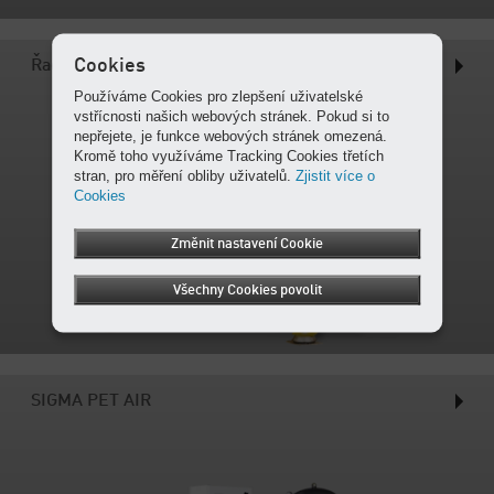
Cookies
Řada N
Používáme Cookies pro zlepšení uživatelské
vstřícnosti našich webových stránek. Pokud si to
nepřejete, je funkce webových stránek omezená.
Kromě toho využíváme Tracking Cookies třetích
stran, pro měření obliby uživatelů.
Zjistit více o
Cookies
Změnit nastavení Cookie
Všechny Cookies povolit
SIGMA PET AIR