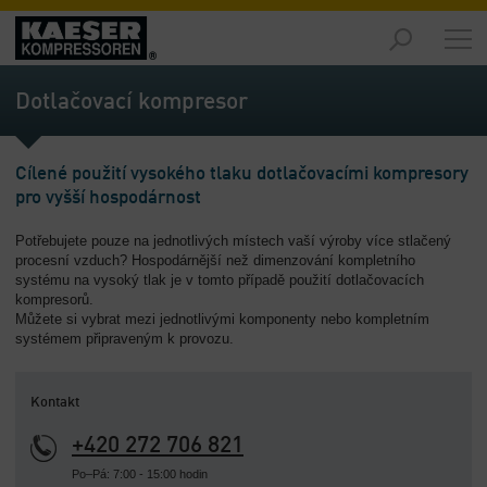
Trhy
-
Dotlačovací kompresor
Přehled
Výrobky
Cílené použití vysokého tlaku dotlačovacími kompresory
-
pro vyšší hospodárnost
Přehled
Potřebujete pouze na jednotlivých místech vaší výroby více stlačený
Řešení
procesní vzduch? Hospodárnější než dimenzování kompletního
-
systému na vysoký tlak je v tomto případě použití dotlačovacích
Přehled
kompresorů.
Můžete si vybrat mezi jednotlivými komponenty nebo kompletním
Servis
systémem připraveným k provozu.
technologií
-
Kontakt
Přehled
+420 272 706 821
O
nás
Po–Pá: 7:00 - 15:00 hodin