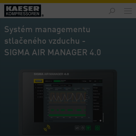
Trhy
-
Systém managementu
Přehled
stlačeného vzduchu -
Výrobky
-
SIGMA AIR MANAGER 4.0
Přehled
Řešení
-
Přehled
Servis
technologií
-
Přehled
O
nás