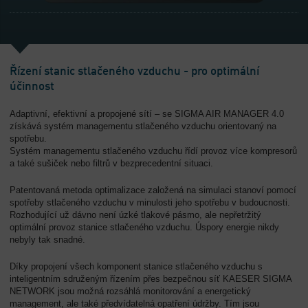
-
Přehled
Řízení stanic stlačeného vzduchu - pro optimální
účinnost
Adaptivní, efektivní a propojené sítí – se SIGMA AIR MANAGER 4.0
získává systém managementu stlačeného vzduchu orientovaný na
spotřebu.
Systém managementu stlačeného vzduchu řídí provoz více kompresorů
a také sušiček nebo filtrů v bezprecedentní situaci.
Patentovaná metoda optimalizace založená na simulaci stanoví pomocí
spotřeby stlačeného vzduchu v minulosti jeho spotřebu v budoucnosti.
Rozhodující už dávno není úzké tlakové pásmo, ale nepřetržitý
optimální provoz stanice stlačeného vzduchu. Úspory energie nikdy
nebyly tak snadné.
Díky propojení všech komponent stanice stlačeného vzduchu s
inteligentním sdruženým řízením přes bezpečnou síť KAESER SIGMA
NETWORK jsou možná rozsáhlá monitorování a energetický
management, ale také předvídatelná opatření údržby. Tím jsou