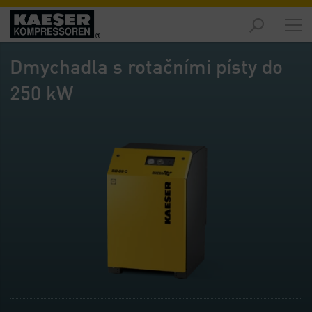
Trhy
-
Dmychadla s rotačními písty do
Přehled
250 kW
Výrobky
-
Přehled
Řešení
-
Přehled
Servis
technologií
-
Přehled
O
nás