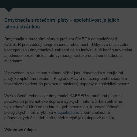
-
Přehled
Dmychadla s rotačními písty – spolehlivost je jejich
silnou stránkou
Dmychadla s rotačními písty s profilem OMEGA od společnosti
KAESER přesvědčují svojí značnou robustností. Díky své univerzální
koncepci jsou dmychadlová zařízení nejen individuálně konfigurovatelná
a jednoduše rozšířitelná, ale vyznačují se také snadnou údržbou a
ovládáním.
V provedení s volitelnou spínací skříní jsou dmychadla s rotujícími
písty kompletními řešeními Plug-and-Play a umožňují proto snadné a
spolehlivé uvedení do provozu a následný úsporný a spolehlivý provoz.
Vyzkoušená technologie dmychadel KAESER s rotačními písty se
používá při pneumatické dopravě sypkých materiálů, ke zpětnému
vyplachování filtrů ve vodárenských provozech, k provzdušňování
biologických filtrů a rybníků v
aquakultuře
, v komunálních a
průmyslových čisticích zařízeních stejně jako dopravě dusíku.
Výkonové údaje: