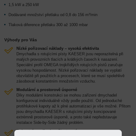
1,5 kW a 250 kW
Dodávané množství přetlaku od 0,8 do 156 m³/min
Tlaková diference přetlaku 300 až 1000 mbar
Výhody pro Vás
Nízké pořizovací náklady – vysoká efektivita
Dmychadla s rotujícími písty KAESER jsou neporazitelná při
malých provozních tlacích a krátkých časech k nasazení.
Speciální profil OMEGA trojkřídlých rotujících pístů zaručuje
vysokou hospodárnost. Nízké pořizovací náklady se vyplatí
obzvláště při použitích a procesech, které se musí spolehlivě
zásobovat konstantním množstvím vzduchu.
Modulární a prostorově úsporné
Díky modulární konstrukci se mohou zařízení dmychadel
konfigurovat individuálně vždy podle použití. Od jednoduché
protihlukové kapoty až k plné automatizaci je vše možné. Přitom
jsou dmychadla KAESER s rotujícími písty koncipované
extrémně prostorově úsporně, a proto také nepředstavuje
instalace Side-by-Side žádný problém.
Robustní a s dlouhou životností