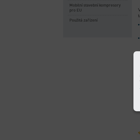
Mobilní stavební kompresory
V
pro EU
Použitá zařízení
R