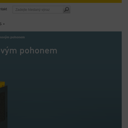
ntakt
S
enovým pohonem
ovým pohonem