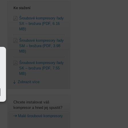
Ke stažení
Šroubové kompresory řady
SX – brožura
(PDF, 6.16
MB)
Šroubové kompresory řady
SM – brožura
(PDF, 3.98
MB)
Šroubové kompresory řady
SK – brožura
(PDF, 7.55
MB)
Zobrazit více
Chcete instalovat váš
kompresor a hned jej spustit?
Malé šroubové kompresory