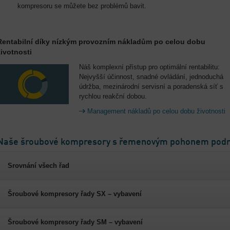
kompresoru se můžete bez problémů bavit.
Rentabilní díky nízkým provozním nákladům po celou dobu
životnosti
Náš komplexní přístup pro optimální rentabilitu:
Nejvyšší účinnost, snadné ovládání, jednoduchá
údržba, mezinárodní servisní a poradenská síť s
rychlou reakční dobou.
Management nákladů po celou dobu životnosti
Naše šroubové kompresory s řemenovým pohonem pod
Srovnání všech řad
Šroubové kompresory řady SX – vybavení
Šroubové kompresory řady SM – vybavení