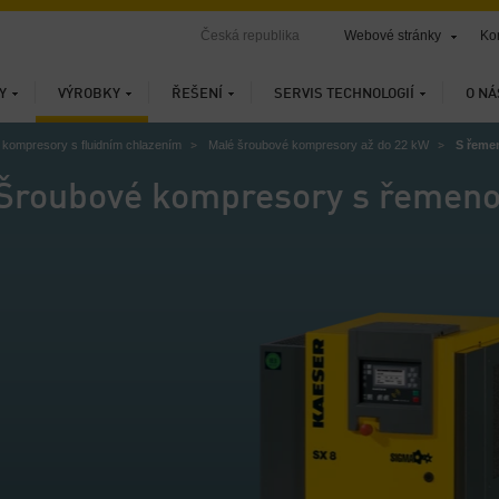
Česká republika
Webové stránky
Ko
Y
VÝROBKY
ŘEŠENÍ
SERVIS TECHNOLOGIÍ
O NÁ
kompresory s fluidním chlazením
Malé šroubové kompresory až do 22 kW
S řem
Šroubové kompresory s řemen