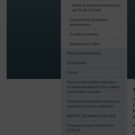
Velké šroubové kompresory
od 75 do 515 kW
Suchoběžné šroubové
kompresory
Šroubové vývěvy
Rekuperace tepla
Pístové kompresory
Dmychadla
Řízení
Úprava stlačeného vzduchu a
technika kondenzačního sušení
stlačeného vzduchu
Ukládání stlačeného vzduchu a
systémy pro jeho stabilizaci
MĚŘICÍ TECHNIKA KAESER
Provozní model SIGMA AIR
UTILITY