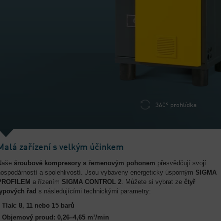
360° prohlídka
Malá zařízení s velkým účinkem
Naše
šroubové kompresory s řemenovým pohonem
přesvědčují svojí
hospodárností a spolehlivostí. Jsou vybaveny energeticky úsporným
SIGMA
PROFILEM
a řízením
SIGMA CONTROL 2
. Můžete si vybrat ze
čtyř
typových řad
s následujícími technickými parametry:
Tlak: 8, 11 nebo 15 barů
Objemový proud: 0,26–4,65 m³/min