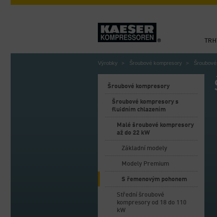
TRH
Výrobky
Šroubové kompresory
Šroubové 
Šroubové kompresory
Šroubové kompresory s
fluidním chlazením
Malé šroubové kompresory
až do 22 kW
Základní modely
Modely Premium
S řemenovým pohonem
Střední šroubové
kompresory od 18 do 110
kW