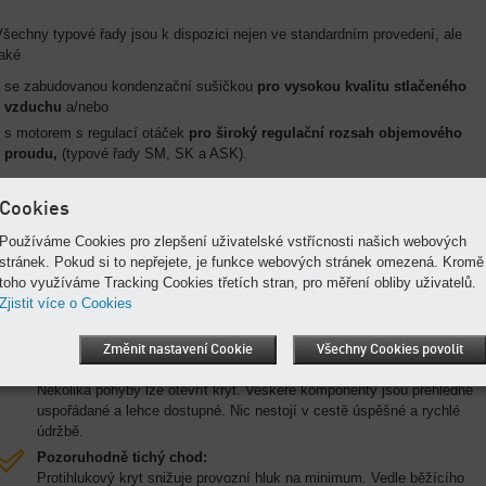
šechny typové řady jsou k dispozici nejen ve standardním provedení, ale
také
se zabudovanou kondenzační sušičkou
pro vysokou kvalitu stlačeného
vzduchu
a/nebo
s motorem s regulací otáček
pro široký regulační rozsah objemového
proudu,
(typové řady SM, SK a ASK).
ádi vám poradíme, které provedení je pro vás nejvhodnější.
Cookies
Používáme Cookies pro zlepšení uživatelské vstřícnosti našich webových
Výhody pro vás
stránek. Pokud si to nepřejete, je funkce webových stránek omezená. Kromě
Vysoce účinný přenos síly:
toho využíváme Tracking Cookies třetích stran, pro měření obliby uživatelů.
Automatické dopínací zařízení zajišťuje konstantní stupeň účinnosti
Zjistit více o Cookies
přenosu pohonu klínovým řemenem. Tak zůstává výkon během celé
doby používání stále dobrý.
Změnit nastavení Cookie
Všechny Cookies povolit
Jednoduchá údržba:
Několika pohyby lze otevřít kryt. Veškeré komponenty jsou přehledně
uspořádané a lehce dostupné. Nic nestojí v cestě úspěšné a rychlé
údržbě.
Pozoruhodně tichý chod:
Protihlukový kryt snižuje provozní hluk na minimum. Vedle běžícího