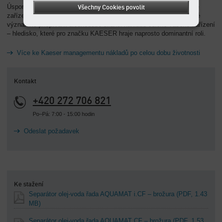
Úsporou kolem 90 % typických nákladů na likvidaci kondenzátu se
Všechny Cookies povolit
zařízení AQUAMAT nejen amortizuje v nejkratším čase, nýbrž také
významně přispívá k dlouhodobé bilanci nákladů celého vašeho zařízení
– hledisko, které pro značku KAESER hraje naprosto dominantní roli.
Více ke Kaeser managementu nákladů po celou dobu životnosti
Kontakt
+420 272 706 821
Po–Pá: 7:00 - 15:00 hodin
Odeslat požadavek
Ke stažení
Separátor olej-voda řada AQUAMAT i.CF – brožura
(PDF, 1.43
MB)
Separátor olej-voda řada AQUAMAT CF – brožura
(PDF, 1.53