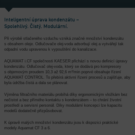
-
Přehled
Inteligentní úprava kondenzátu –
Spolehlivý. Čistý. Modulární.
Při výrobě stlačeného vzduchu vzniká značné množství kondenzátu
s obsahem oleje. Odlučovače olej-voda adsorbují olej a vytvářejí tak
odpadní vodu upravenou k vypouštění do kanalizace.
AQUAMAT i.CF společnosti KAESER přichází s novou definicí úpravy
kondenzátu. Odlučovač olej-voda, který se dodává pro kompresory
s objemovým proudem 10,3 až 92,6 m³/min poprvé obsahuje řízení
AQUAMAT CONTROL. To přebírá aktivní řízení procesů a zajišťuje, aby
byla údržba čistá a dala se plánovat.
Výměna filtračního materiálu probíhá díky ergonomickým vložkám bez
nečistot a bez přímého kontaktu s kondenzátem – to chrání životní
prostředí a servisní personál. Díky modulární koncepci lze kapacitu
modelů dodatečně přizpůsobovat.
K úpravě malých množství kondenzátu jsou k dispozici praktické
modely Aquamat CF 3 a 6.